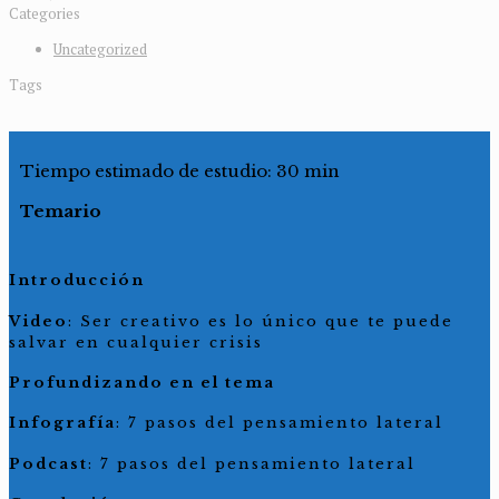
Categories
Uncategorized
Tags
Tiempo estimado de estudio: 30 min
Temario
Introducción
Video
: Ser creativo es lo único que te puede
salvar en cualquier crisis
Profundizando en el tema
Infografía
: 7 pasos del pensamiento lateral
Podcast
: 7 pasos del pensamiento lateral